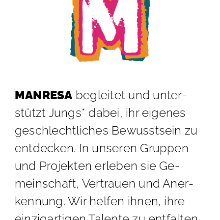
MAN­RE­SA
be­glei­tet und un­ter­
stützt Jungs* da­bei, ihr ei­ge­nes
ge­schlecht­li­ches Be­wusst­sein zu
ent­de­cken. In un­se­ren Grup­pen
und Pro­jek­ten er­le­ben sie Ge­
mein­schaft, Ver­trau­en und An­er­
ken­nung. Wir hel­fen ih­nen, ihre
ein­zig­ar­ti­gen Ta­len­te zu ent­fal­ten