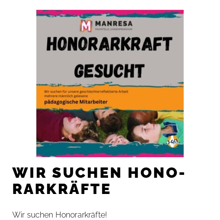
WIR SU­CHEN HO­NO­
RAR­KRÄF­TE
Wir su­chen Ho­no­rar­kräf­te!