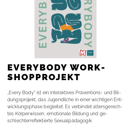
EVERYBODY WORK­
SHOP­PRO­JEKT
„Every Body“ ist ein in­ter­ak­ti­ves Prä­­ven­­ti­ons- und Bil­
dungs­pro­jekt, das Ju­gend­li­che in ei­ner wich­ti­gen Ent­
wick­lungs­pha­se be­glei­tet. Es ver­bin­det al­ters­ge­rech­
tes Kör­per­wis­sen, emo­tio­na­le Bil­dung und ge­
schlech­ter­re­flek­tier­te Se­xu­al­päd­ago­gik