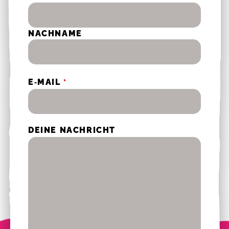
NACH­NA­ME
E‑MAIL
*
DEI­NE NACH­RICHT