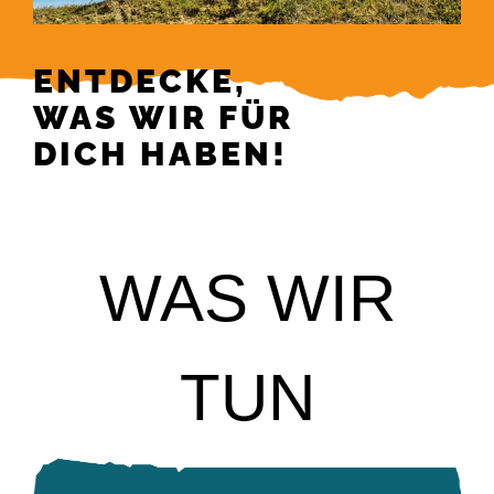
ENT­DE­CKE,
WAS WIR FÜR
DICH HA­BEN!
WAS WIR
TUN