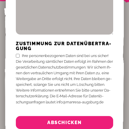
ZU­STIM­MUNG ZUR DA­TEN­ÜBER­TRA­
GUNG
Ihre per­so­nen­be­zo­ge­nen Da­ten sind bei uns si­cher!
Die Ver­ar­bei­tung sämt­li­cher Da­ten er­folgt im Rah­men der
ge­setz­li­chen Da­ten­schutz­be­stim­mun­gen. Wir si­chern Ih­
nen den ver­trau­li­chen Um­gang mit Ih­ren Da­ten zu, eine
Wei­ter­ga­be an Drit­te er­folgt nicht. Ihre Da­ten blei­ben ge­
spei­chert, so­lan­ge Sie uns nicht um Lö­schung bit­ten.
Wei­te­re In­for­ma­tio­nen ent­neh­men Sie bit­te un­se­rer Da­
ten­schutz­er­klä­rung. Die E‑­Mail-Adres­se für Da­ten­lö­
schungs­an­fra­gen lau­tet info@​manresa-​augsburg.​de
ABSCHICKEN