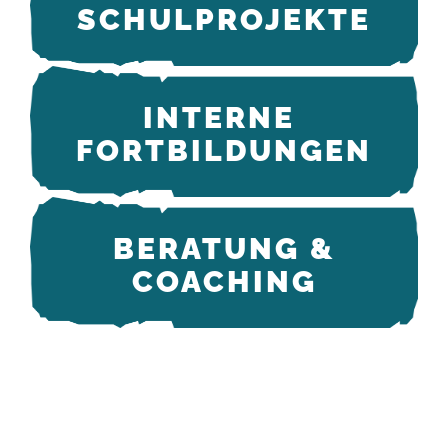
SCHUL­PRO­JEK­TE
IN­TER­NE ­
FORT­BIL­DUN­GEN
BE­RA­TUNG &
COA­CHING