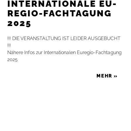
IN­TER­NA­TIO­NA­LE EU­­­
RE­­GIO-FACH­­TA­­GUNG
2025
!!! DIE VERANSTALTUNG IST LEIDER AUSGEBUCHT
!!!
Nä­he­re In­fos zur In­ter­na­tio­na­len Eu­­­re­­gio-Fach­­ta­­gung
2025
MEHR »