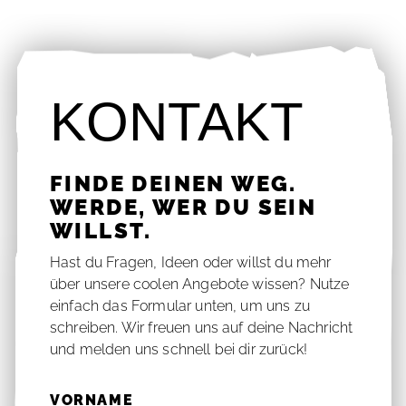
KON­TAKT
FIN­DE DEI­NEN WEG.
WER­DE, WER DU SEIN
WILLST.
Hast du Fra­gen, Ideen oder willst du mehr
über un­se­re coo­len An­ge­bo­te wis­sen? Nut­ze
ein­fach das For­mu­lar un­ten, um uns zu
schrei­ben. Wir freu­en uns auf dei­ne Nach­richt
und mel­den uns schnell bei dir zu­rück!
VOR­NA­ME