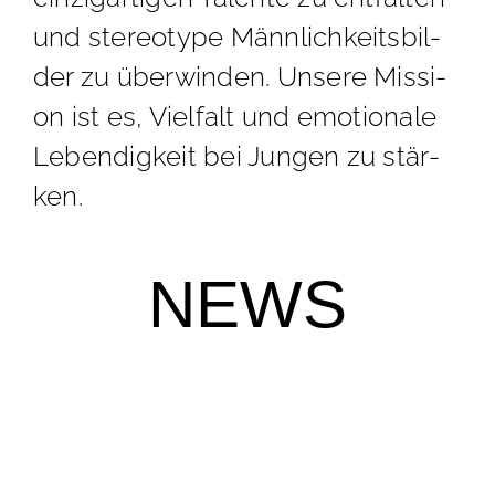
und ste­reo­ty­pe Männ­lich­keits­bil­
der zu über­win­den. Un­se­re Mis­si­
on ist es, Viel­falt und emo­tio­na­le
Le­ben­dig­keit bei Jun­gen zu stär­
ken.
NEWS