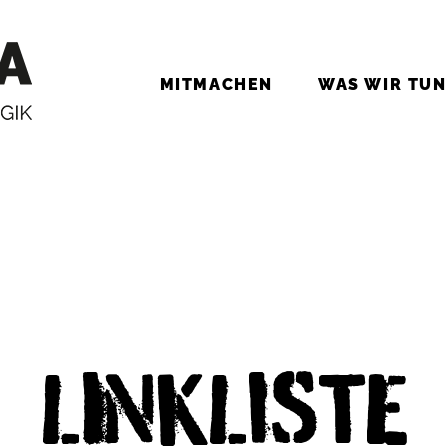
MIT­MA­CHEN
WAS WIR TUN
LINK­LIS­TE