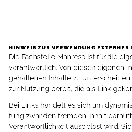
HIN­WEIS ZUR VER­WEN­DUNG EX­TER­NER
Die Fach­stel­le Man­re­sa ist für die ei­
ver­ant­wort­lich. Von die­sen ei­ge­nen 
ge­hal­te­nen In­hal­te zu un­ter­schei­de
zur Nut­zung be­reit, die als Link ge­ke
Bei Links han­delt es sich um dy­na­mi­s
fung zwar den frem­den In­halt dar­auf­hin
Ver­ant­wort­lich­keit aus­ge­löst wird. S