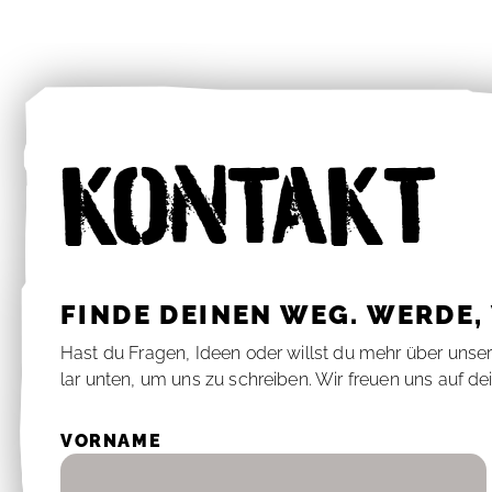
KON­TAKT
FIN­DE DEI­NEN WEG. WER­DE
Hast du Fra­gen, Ideen oder willst du mehr über un­se­r
lar un­ten, um uns zu schrei­ben. Wir freu­en uns auf de
VOR­NA­ME