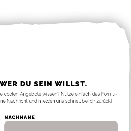
, WER DU SEIN WILLST.
e coo­len An­ge­bo­te wis­sen? Nut­ze ein­fach das For­mu­
i­ne Nach­richt und mel­den uns schnell bei dir zu­rück!
NACH­NA­ME