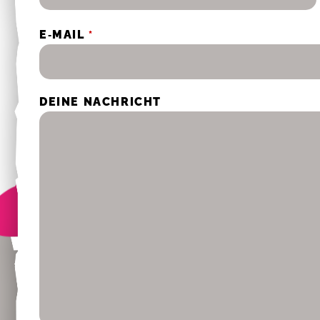
E‑MAIL
*
DEI­NE NACH­RICHT