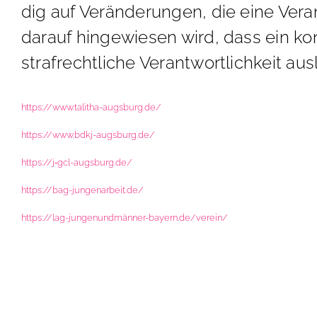
dig auf Ver­än­de­run­gen, die eine Ver­
dar­auf hin­ge­wie­sen wird, dass ein kon­
straf­recht­li­che Ver­ant­wort­lich­keit a
https://​www​.ta​li​tha​-augs​burg​.de/
https://​www​.bdkj​-augs​burg​.de/
https://j‑gcl-augsburg.de/
https://​bag​-jun​gen​ar​beit​.de/
https://lag-jungenundmänner-bayern.de/verein/