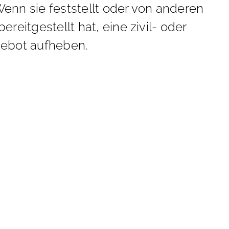
 Wenn sie fest­stellt oder von an­de­ren
reit­ge­stellt hat, eine zi­vil- oder
ge­bot auf­he­ben.