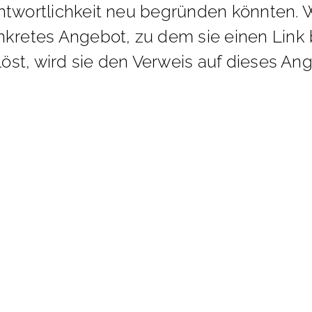
ant­wort­lich­keit neu be­grün­den könn­ten.
kre­tes An­ge­bot, zu dem sie ei­nen Link be­
us­löst, wird sie den Ver­weis auf die­ses An­