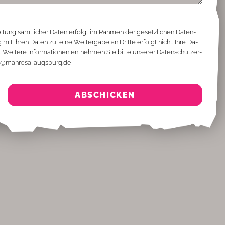
ei­tung sämt­li­cher Da­ten er­folgt im Rah­men der ge­setz­li­chen Da­ten­
it Ih­ren Da­ten zu, eine Wei­ter­ga­be an Drit­te er­folgt nicht. Ihre Da­
ei­te­re In­for­ma­tio­nen ent­neh­men Sie bit­te un­se­rer Da­ten­schutz­er­
info@​manresa-​augsburg.​de
ABSCHICKEN