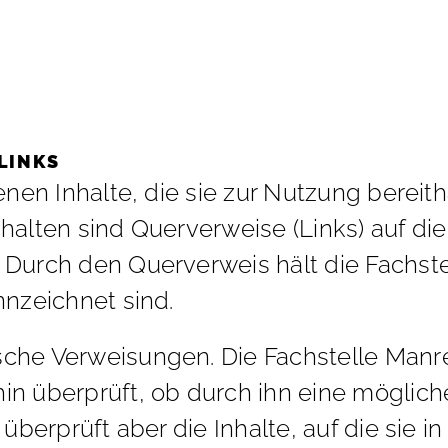
 LINKS
ge­nen In­hal­te, die sie zur Nut­zung be­reit
In­hal­ten sind Quer­ver­wei­se (Links) auf d
n. Durch den Quer­ver­weis hält die Fach­stel­
nn­zeich­net sind.
che Ver­wei­sun­gen. Die Fach­stel­le Man­re
 über­prüft, ob durch ihn eine mög­li­che zi­
ie über­prüft aber die In­hal­te, auf die sie 