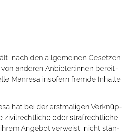
­hält, nach den all­ge­mei­nen Ge­set­zen
ie von an­de­ren Anbieter:innen be­reit­
le Man­re­sa in­so­fern frem­de In­hal­te
­sa hat bei der erst­ma­li­gen Ver­knüp­
vil­recht­li­che oder straf­recht­li­che
in ih­rem An­ge­bot ver­weist, nicht stän­