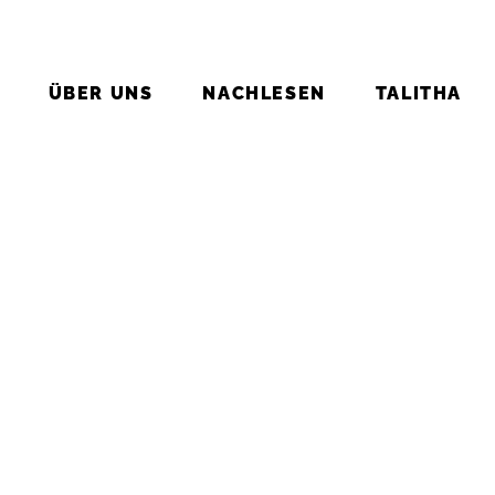
ÜBER UNS
NACH­LE­SEN
TA­LI­THA