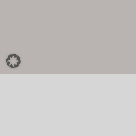
SHARE THIS STORY, CHOOSE YOUR PLATFORM!
Im­pres­sum
|
Da­ten­schutz